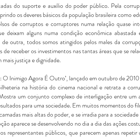
tadas do suporte e auxílio do poder público. Pela corrup
uprindo os deveres básicos da população brasileira como e
olsos de corruptos e corruptores numa relação quase in
que deixam alguns numa condição econômica abastada e
de outra, todos somos atingidos pelos males da corrupç
s de receber os investimentos nas tantas áreas que se re
mais justiça e dignidade.
 O Inimigo Agora É Outro’, lançado em outubro de 2010 e 
lheteria na história do cinema nacional e retrata a corr
 Mostra um conjunto complexo de interligação entre um 
resultados para uma sociedade. Em muitos momentos do fil
amadas mais altas do poder, e se irradia para a sociedade 
ão aparece se desenvolvendo no dia a dia das ações costu
aos representantes públicos, que parecem apenas repeti